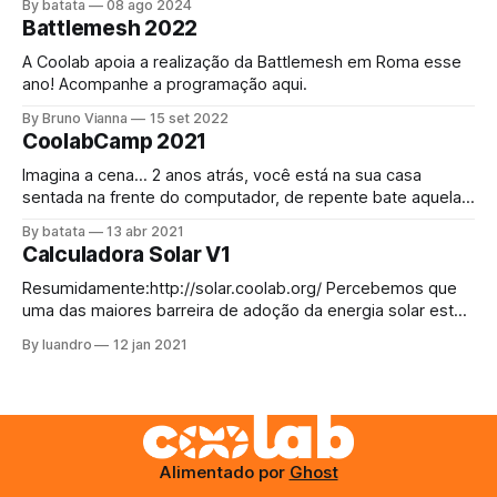
By batata
08 ago 2024
conectando pessoas através dessa rede mundial foi
Battlemesh 2022
convidada a bloquear a internet! O acesso à internet é um
direito universal[1] assim como o direito a
A Coolab apoia a realização da Battlemesh em Roma esse
ano! Acompanhe a programação aqui.
By Bruno Vianna
15 set 2022
CoolabCamp 2021
Imagina a cena… 2 anos atrás, você está na sua casa
sentada na frente do computador, de repente bate aquela
fome, se levanta e vai até a cozinha, abre a geladeira e
By batata
13 abr 2021
justo agora acabou a margarina. Como comer o pãozinho
Calculadora Solar V1
da tarde assim? Bem, não tem escapatória, decide sair,
Resumidamente:http://solar.coolab.org/ Percebemos que
uma das maiores barreira de adoção da energia solar está
na dificuldade de acesso ao conhecimento a respeito de
By luandro
12 jan 2021
quais equipamentos são necessários para esses sistemas
e como dimensiona-los. Por isso com apoio da APC
desenvolvemos um aplicativo web que busca ajudar da
Alimentado por
Ghost