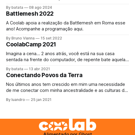
"internet", impulsionada pelas redes comunitárias,
By batata
08 ago 2024
conectando pessoas através dessa rede mundial foi
Battlemesh 2022
convidada a bloquear a internet! O acesso à internet é um
direito universal[1] assim como o direito a
A Coolab apoia a realização da Battlemesh em Roma esse
ano! Acompanhe a programação aqui.
By Bruno Vianna
15 set 2022
CoolabCamp 2021
Imagina a cena… 2 anos atrás, você está na sua casa
sentada na frente do computador, de repente bate aquela
fome, se levanta e vai até a cozinha, abre a geladeira e
By batata
13 abr 2021
justo agora acabou a margarina. Como comer o pãozinho
Conectando Povos da Terra
da tarde assim? Bem, não tem escapatória, decide sair,
Nos últimos anos tem crescido em mim uma necessidade
de me conectar com minha ancestralidade e as culturas da
Terra, para ajudar de qualquer maneira que eu possa com
By luandro
25 jan 2021
as suas resistencias e aprender a arte do #buenvivir. O
projeto do último ano, Kayapo Mesh, se perdeu na
burocracia até
Alimentado por
Ghost