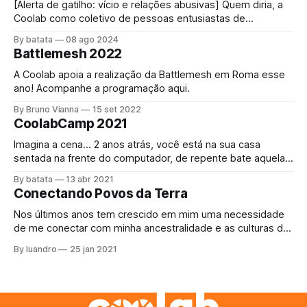
[Alerta de gatilho: vício e relações abusivas] Quem diria, a
Coolab como coletivo de pessoas entusiastas de
"internet", impulsionada pelas redes comunitárias,
By batata
08 ago 2024
conectando pessoas através dessa rede mundial foi
Battlemesh 2022
convidada a bloquear a internet! O acesso à internet é um
direito universal[1] assim como o direito a
A Coolab apoia a realização da Battlemesh em Roma esse
ano! Acompanhe a programação aqui.
By Bruno Vianna
15 set 2022
CoolabCamp 2021
Imagina a cena… 2 anos atrás, você está na sua casa
sentada na frente do computador, de repente bate aquela
fome, se levanta e vai até a cozinha, abre a geladeira e
By batata
13 abr 2021
justo agora acabou a margarina. Como comer o pãozinho
Conectando Povos da Terra
da tarde assim? Bem, não tem escapatória, decide sair,
Nos últimos anos tem crescido em mim uma necessidade
de me conectar com minha ancestralidade e as culturas da
Terra, para ajudar de qualquer maneira que eu possa com
By luandro
25 jan 2021
as suas resistencias e aprender a arte do #buenvivir. O
projeto do último ano, Kayapo Mesh, se perdeu na
burocracia até