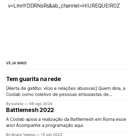
v=LmnYDDRNsRs&ab_channel=HIUREQUEIROZ
VEJA MAIS
Tem guarita na rede
[Alerta de gatilho: vício e relações abusivas] Quem diria, a
Coolab como coletivo de pessoas entusiastas de
"internet", impulsionada pelas redes comunitárias,
By batata
08 ago 2024
conectando pessoas através dessa rede mundial foi
Battlemesh 2022
convidada a bloquear a internet! O acesso à internet é um
direito universal[1] assim como o direito a
A Coolab apoia a realização da Battlemesh em Roma esse
ano! Acompanhe a programação aqui.
By Bruno Vianna
15 set 2022