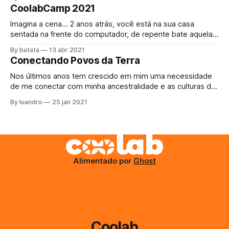
CoolabCamp 2021
Imagina a cena… 2 anos atrás, você está na sua casa
sentada na frente do computador, de repente bate aquela
fome, se levanta e vai até a cozinha, abre a geladeira e
By batata
13 abr 2021
justo agora acabou a margarina. Como comer o pãozinho
Conectando Povos da Terra
da tarde assim? Bem, não tem escapatória, decide sair,
Nos últimos anos tem crescido em mim uma necessidade
de me conectar com minha ancestralidade e as culturas da
Terra, para ajudar de qualquer maneira que eu possa com
By luandro
25 jan 2021
as suas resistencias e aprender a arte do #buenvivir. O
projeto do último ano, Kayapo Mesh, se perdeu na
burocracia até
Alimentado por
Ghost
Coolab