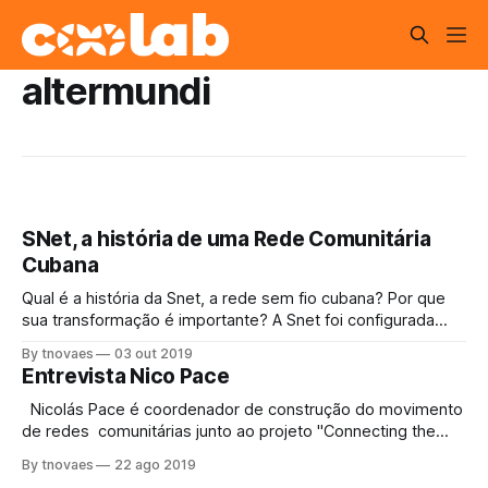
altermundi
SNet, a história de uma Rede Comunitária
Cubana
Qual é a história da Snet, a rede sem fio cubana? Por que
sua transformação é importante? A Snet foi configurada
como uma rede comunitária em Cuba. Tudo começou com
By tnovaes
03 out 2019
o desejo dos cubanos de participar de jogos online. Em
Entrevista Nico Pace
2019, essa rede passou por uma grande mudança. Jogar
online,
  Nicolás Pace é coordenador de construção do movimento
de redes comunitárias junto ao projeto "Connecting the
Unconnected" liderado pela APC. Ele também faz parte da
By tnovaes
22 ago 2019
AlterMundi A.C., uma organização de base que apoia