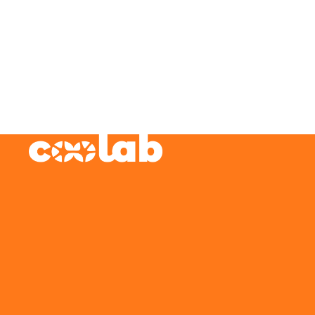
Network". As comunidades
indígenas rurais dos EUA enfrentam
algumas das piores conectividades
do país. Décadas de negligência os
colocaram ainda mais atrás de
outras comunidades rurais, muitas
das quais estão