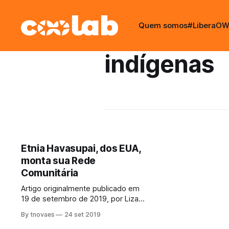
Quem somos
#LiberaOWi
indígenas
Etnia Havasupai, dos EUA,
monta sua Rede
Comunitária
Artigo originalmente publicado em
19 de setembro de 2019, por Liza
Gonzales: "Remote Havasupai
By tnovaes
24 set 2019
Tribes Connect with Community