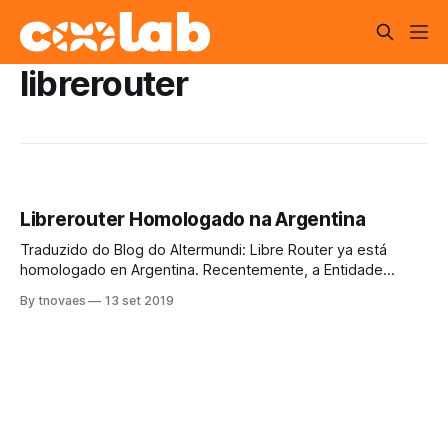
librerouter
Librerouter Homologado na Argentina
Traduzido do Blog do Altermundi: Libre Router ya está
homologado en Argentina. Recentemente, a Entidade
Nacional de Comunicações (ENACOM), da Argentina,
By tnovaes
13 set 2019
outorgou a certificação da homologação do Librerouter.
Esse processo, que exigiu muita dedicação e trabalho
conjunto entre vários atores, é uma conquista importante. A
aprovação certifica que a tecnologia