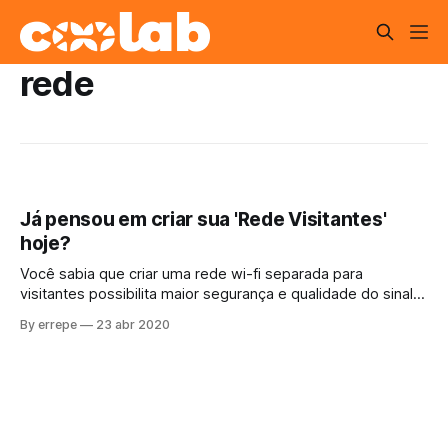
rede
Já pensou em criar sua 'Rede Visitantes'
hoje?
Você sabia que criar uma rede wi-fi separada para
visitantes possibilita maior segurança e qualidade do sinal
na sua e de Wi-fi principal? Sem a necessidade de adquirir
By errepe
23 abr 2020
equipamentos ou contratar outra linha, ao criar uma rede
Wifi para visitantes, com uma nova senha ou mesmo sem
senha alguma, você