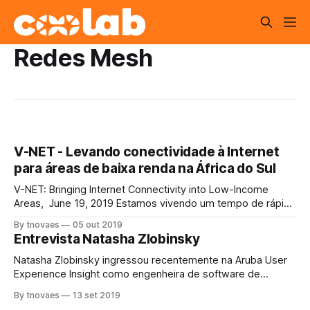
Redes Mesh
V-NET - Levando conectividade à Internet
para áreas de baixa renda na África do Sul
V-NET: Bringing Internet Connectivity into Low-Income
Areas, June 19, 2019 Estamos vivendo um tempo de rápido
avanço tecnológico globalmente. E experimentando uma
By tnovaes
05 out 2019
crescente importância do acesso à Internet em nossa vida
Entrevista Natasha Zlobinsky
cotidiana. Em países como a África do Sul, muitas
comunidades e pessoas mais pobres simplesmente não
Natasha Zlobinsky ingressou recentemente na Aruba User
têm acesso a
Experience Insight como engenheira de software de
dispositivos e é estudante de doutorado no departamento
By tnovaes
13 set 2019
de Ciência da Computação da Universidade da Cidade do