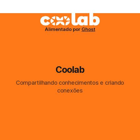
Cabo, no ICT4D. Anteriormente, trabalhou como engenheira
de pesquisa no Instituto CSIR Meraka em Redes e Mídia e
como
Alimentado por
Ghost
Coolab
Compartilhando conhecimentos e criando
conexões