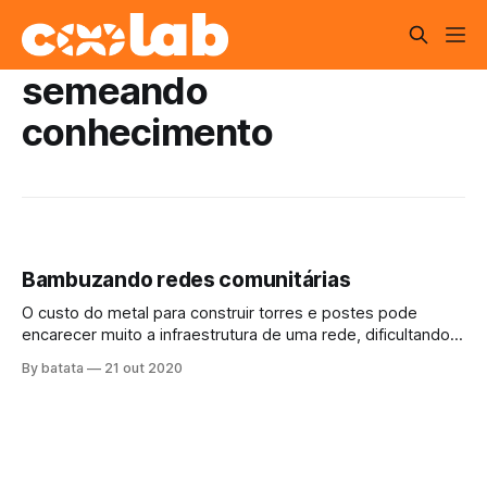
semeando
conhecimento
Bambuzando redes comunitárias
O custo do metal para construir torres e postes pode
encarecer muito a infraestrutura de uma rede, dificultando
sua implantação. Nestes casos, o que fazer? Sentar e
By batata
21 out 2020
chorar? Deixe o chororô de lado e vem junto nessa live
para trocar uma ideia com quem anda construindo com o
material que