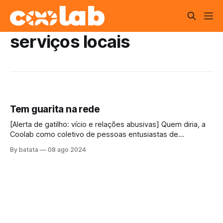
serviços locais
Tem guarita na rede
[Alerta de gatilho: vício e relações abusivas] Quem diria, a
Coolab como coletivo de pessoas entusiastas de
"internet", impulsionada pelas redes comunitárias,
By batata
08 ago 2024
conectando pessoas através dessa rede mundial foi
convidada a bloquear a internet! O acesso à internet é um
direito universal[1] assim como o direito a