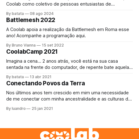
Coolab como coletivo de pessoas entusiastas de
"internet", impulsionada pelas redes comunitárias,
By batata
08 ago 2024
conectando pessoas através dessa rede mundial foi
Battlemesh 2022
convidada a bloquear a internet! O acesso à internet é um
direito universal[1] assim como o direito a
A Coolab apoia a realização da Battlemesh em Roma esse
ano! Acompanhe a programação aqui.
By Bruno Vianna
15 set 2022
CoolabCamp 2021
Imagina a cena… 2 anos atrás, você está na sua casa
sentada na frente do computador, de repente bate aquela
fome, se levanta e vai até a cozinha, abre a geladeira e
By batata
13 abr 2021
justo agora acabou a margarina. Como comer o pãozinho
Conectando Povos da Terra
da tarde assim? Bem, não tem escapatória, decide sair,
Nos últimos anos tem crescido em mim uma necessidade
de me conectar com minha ancestralidade e as culturas da
Terra, para ajudar de qualquer maneira que eu possa com
By luandro
25 jan 2021
as suas resistencias e aprender a arte do #buenvivir. O
projeto do último ano, Kayapo Mesh, se perdeu na
burocracia até