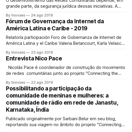
O desenvolvimento das Redes Comunitárias depende, em
grande parte, da segurança jurídica dessas iniciativas. A
utilização do espectro sem prévia autorização no Brasil é
By tnovaes
24 ago 2019
fortemente reprimida pela Agência reguladora, a Anatel,
Fórum de Governança da Internet da
com apoio da polícia federal. Contudo, no caso da Internet
América Latina e Caribe - 2019
sem fio, há uma resolução que torna dispensável o
Relatoría participación Foro de Gobernanza de Internet de
América Latina y el Caribe Valeria Betancourt, Karla Velasco
e Julián Casasbuenas G. Trad. Thiago Novaes La Paz - 6-8
By tnovaes
23 ago 2019
de Agosto 2019 Durante o fórum tivemos a oportunidade
Entrevista Nico Pace
de participar da sessão 6 - Acesso à Internet - Desafio de
conectar
  Nicolás Pace é coordenador de construção do movimento
de redes comunitárias junto ao projeto "Connecting the
Unconnected" liderado pela APC. Ele também faz parte da
By tnovaes
22 ago 2019
AlterMundi A.C., uma organização de base que apoia
Possibilitando a participação da
comunidades rurais vulneráveis em sua busca pela criação
comunidade de meninas e mulheres: a
de sua própria infraestrutura de telecomunicações,
comunidade de rádio em rede de Janastu,
Karnataka, Índia
Publicado originalmente por Sarbani Belur em seu blog,
reportando sua viagem no âmbito do projeto "Connecting
the Unconnected" promovido pela APC. Todas as fotos são