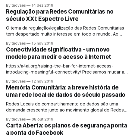
the same time, in some countries, the recognition of the
By tnovaes
14 dez 2019
importance of Community Networks as a relevant actor for
Regulação para Redes Comunitárias no
broadening Internet access in rural and hard-to-reach (or
século XXI: Espectro Livre
low economic interest) areas is advancing, in
O tema da regulação/legalização das Redes Comunitárias
tem despertado muito interesse em todo o mundo. Ao
mesmo tempo em que, em alguns países, avança o
By tnovaes
15 nov 2019
reconhecimento sobre a importâncias das Redes
Conectividade significativa - um novo
Comunitárias como um ator relevante para a ampliação do
modelo para medir o acesso à Internet
acesso à Internet em áreas rurais e de difícil
https://a4ai.org/raising-the-bar-for-internet-access-
introducing-meaningful-connectivity/ Precisamos mudar a
forma como medimos o acesso O acesso à Internet é
By tnovaes
12 nov 2019
uma necessidade na economia digital de hoje. A ONU
Memória Comunitária: a breve história de
chamou isso de direito humano. Para ajudar a tornar esse
uma rede local de dados do século passado
direito uma realidade para todos, os Objetivos de
Desenvolvimento Sustentável (ODS) da ONU incluem
Redes Locais de compartilhamento de dados são uma
demanda crescente junto ao movimento global de Redes
Comunitárias. Largamente conhecidas como LAN (local
By tnovaes
08 out 2019
area network), as redes locais das quais trataremos se
Carta Aberta: os planos de segurança ponta
valem especialmente dos dispositivos móveis para se
a ponta do Facebook
comunicarem - ao invés dos computadores de mesa