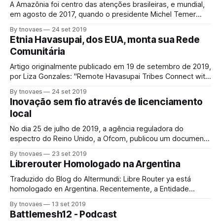
OPEN AND SAFE INTERNET A Internet, um dos
A Amazônia foi centro das atenções brasileiras, e mundial,
desenvolvimentos tecnológicos
em agosto de 2017, quando o presidente Michel Temer
assinou um decreto extinguindo uma reserva ambiental do
By tnovaes
24 set 2019
tamanho da Dinamarca para permitir o avanço da
Etnia Havasupai, dos EUA, monta sua Rede
mineração na região. A medida causou enorme reação
Comunitária
contrária e, dias depois, o decreto foi suspenso.
Artigo originalmente publicado em 19 de setembro de 2019,
por Liza Gonzales: "Remote Havasupai Tribes Connect with
Community Network". As comunidades indígenas rurais dos
By tnovaes
24 set 2019
EUA enfrentam algumas das piores conectividades do país.
Inovação sem fio através de licenciamento
Décadas de negligência os colocaram ainda mais atrás de
local
outras comunidades rurais, muitas das quais estão
No dia 25 de julho de 2019, a agência reguladora do
espectro do Reino Unido, a Ofcom, publicou um documento
que visa ampliar o uso efetivo do espectro: assim
By tnovaes
23 set 2019
descrevem na introdução do texto de quase 100 páginas:
Librerouter Homologado na Argentina
"Para garantir que a falta de acesso ao espectro de rádio
Traduzido do Blog do Altermundi: Libre Router ya está
homologado en Argentina. Recentemente, a Entidade
Nacional de Comunicações (ENACOM), da Argentina,
By tnovaes
13 set 2019
outorgou a certificação da homologação do Librerouter.
Battlemesh12 - Podcast
Esse processo, que exigiu muita dedicação e trabalho