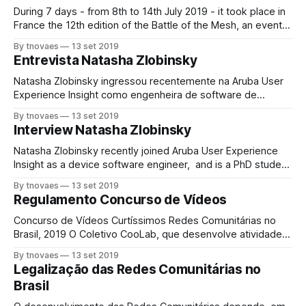
conjunto entre vários atores, é uma conquista importante. A
During 7 days - from 8th to 14th July 2019 - it took place in
aprovação certifica que a tecnologia
France the 12th edition of the Battle of the Mesh, an event
that happens in Europe for many years. One of the
By tnovaes
13 set 2019
members of Coolab collective made a presentation
Entrevista Natasha Zlobinsky
concerning the Brazilian Amazon context. Besides
Natasha Zlobinsky ingressou recentemente na Aruba User
Experience Insight como engenheira de software de
dispositivos e é estudante de doutorado no departamento
By tnovaes
13 set 2019
de Ciência da Computação da Universidade da Cidade do
Interview Natasha Zlobinsky
Cabo, no ICT4D. Anteriormente, trabalhou como engenheira
de pesquisa no Instituto CSIR Meraka em Redes e Mídia e
Natasha Zlobinsky recently joined Aruba User Experience
como
Insight as a device software engineer, and is a PhD student
at the University of Cape Town’s Computer Science
By tnovaes
13 set 2019
department, in ICT4D. Previously, she worked as a research
Regulamento Concurso de Vídeos
engineer at the CSIR Meraka Institute in Networks and
Media, and an Electrical Engineer
Concurso de Vídeos Curtíssimos Redes Comunitárias no
Brasil, 2019 O Coletivo CooLab, que desenvolve atividades
de pesquisa, implementação, formação e incidência política
By tnovaes
13 set 2019
sobre Redes Comunitárias no Brasil e no mundo, vem a
Legalização das Redes Comunitárias no
público convidar a tods interessads em dar visibilidade a
Brasil
iniciativas de criação e manutenção de infraestruturas de
comunicação