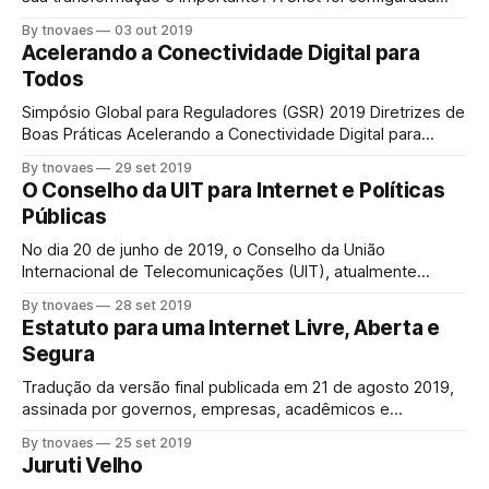
como uma rede comunitária em Cuba. Tudo começou com
By tnovaes
03 out 2019
o desejo dos cubanos de participar de jogos online. Em
Acelerando a Conectividade Digital para
2019, essa rede passou por uma grande mudança. Jogar
Todos
online,
Simpósio Global para Reguladores (GSR) 2019 Diretrizes de
Boas Práticas Acelerando a Conectividade Digital para
Todos Se estamos prontos para atingir os Objetivos de
By tnovaes
29 set 2019
Desenvolvimento Sustentável (ODS) da ONU em nossas
O Conselho da UIT para Internet e Políticas
sociedades até 2030, precisamos estar abertos a novas
Públicas
ferramentas e soluções regulatórias e agir agora. A
conectividade digital pode
No dia 20 de junho de 2019, o Conselho da União
Internacional de Telecomunicações (UIT), atualmente
presidido pelo egípsio Dr. Elsayed Azzouz, decidiu que
By tnovaes
28 set 2019
“uma sessão adicional do Conselho será realizada em
Estatuto para uma Internet Livre, Aberta e
Genebra, durante um dia útil, na sexta-feira, 27 de
Segura
setembro de 2019, para discutir o relatório sobre os
Tradução da versão final publicada em 21 de agosto 2019,
assinada por governos, empresas, acadêmicos e
representantes da sociedade civil como parte dos
By tnovaes
25 set 2019
trabalhos de desenvolvimento de políticas de acesso à
Juruti Velho
banda larga no continente europeu. CHARTER FOR A FREE,