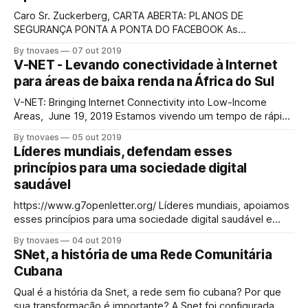
bastante utilizados para jogos
Caro Sr. Zuckerberg, CARTA ABERTA: PLANOS DE
SEGURANÇA PONTA A PONTA DO FACEBOOK As
organizações abaixo escrevem hoje para encorajá-lo, em
By tnovaes
07 out 2019
termos inequívocos, a continuar aumentando a segurança
V-NET - Levando conectividade à Internet
de ponta a ponta nos serviços de mensagens do
para áreas de baixa renda na África do Sul
Facebook. Vimos solicitações dos governos dos Estados
Unidos, Reino Unido e Austrália pedindo
V-NET: Bringing Internet Connectivity into Low-Income
Areas, June 19, 2019 Estamos vivendo um tempo de rápido
avanço tecnológico globalmente. E experimentando uma
By tnovaes
05 out 2019
crescente importância do acesso à Internet em nossa vida
Líderes mundiais, defendam esses
cotidiana. Em países como a África do Sul, muitas
princípios para uma sociedade digital
comunidades e pessoas mais pobres simplesmente não
saudável
têm acesso a
https://www.g7openletter.org/ Líderes mundiais, apoiamos
esses princípios para uma sociedade digital saudável e
pedimos que você faça o mesmo. Pedimos que você
By tnovaes
04 out 2019
proteja e promova uma criptografia forte, que é a base para
SNet, a história de uma Rede Comunitária
nossas economias digitais, sociedades digitais e vidas
Cubana
interdependentes. Medidas que comprometem a
criptografia enfraquecem a
Qual é a história da Snet, a rede sem fio cubana? Por que
sua transformação é importante? A Snet foi configurada