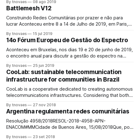
By tnovaes
08 ago 2019
da autora. Os próximos dois dias serão emocionantes, este
Battlemesh V12
era o meu pensamento quando embarquei no carro em 3
de junho. Minha primeira
Construindo Redes Comunitárias por prazer e não para
lucrar Aconteceu entre 8 a 14 de Julho de 2019, em Paris,
na França a 12a edição da Batalha dos Protocolos de Redes
By tnovaes
15 jul 2019
Mesh, conhecido carinhosamente como Battlemesh. A
14o Fórum Europeu de Gestão do Espectro
página na Internet assim resume o encontro deste ano: "O
evento tem
Aconteceu em Bruxelas, nos dias 19 e 20 de junho de 2019,
o encontro anual para discutir a gestão do espectro na
Europa. Muitas das questões diziam respeito ao contexto
By tnovaes
25 jun 2019
do velho continente, mas algumas apresentações e
CooLab: sustainable telecommunication
conceitos se aplicavam a outras regiões, e serão aqui
infrastructure for communities in Brazil
brevemente resumidos pensando no
CooLab is a cooperative dedicated to creating autonomous
telecommunications infrastructures. Considering that both
analogue and digital technologies share the potential of
By tnovaes
27 nov 2018
empowering hard-to-reach communities, our aim is to
Argentina regulamenta redes comunitárias
explore new technologies beyond the dominant discourse
of digital access, and our research is focused on the
Resolução 4958/2018RESOL-2018-4958-APN-
development of multiple models of
ENACOM#MMCidade de Buenos Aires, 15/08/2018Que, por
meio do Decreto nº 267, de 29 de dezembro de 2015, foi
By tnovaes
23 set 2018
criada a ENTIDADE DE COMUNICAÇÃO NACIONAL, órgão