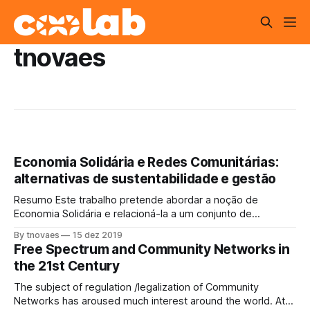
tnovaes
Economia Solidária e Redes Comunitárias:
alternativas de sustentabilidade e gestão
Resumo Este trabalho pretende abordar a noção de
Economia Solidária e relacioná-la a um conjunto de
atividades e formas de articulação potencial a serem
By tnovaes
15 dez 2019
desenvolvidas pelas Redes Comunitárias no Brasil. Trata-se
Free Spectrum and Community Networks in
de tentar definir o que seja Economia Solidária, a partir de
the 21st Century
seu uso histórico, ao mesmo tempo em que
The subject of regulation /legalization of Community
Networks has aroused much interest around the world. At