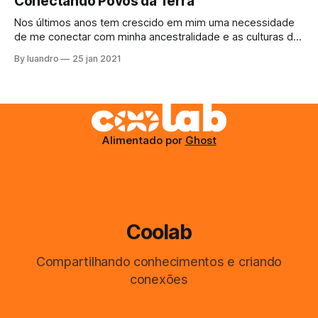
Conectando Povos da Terra
da tarde assim? Bem, não tem escapatória, decide sair,
Nos últimos anos tem crescido em mim uma necessidade
de me conectar com minha ancestralidade e as culturas da
Terra, para ajudar de qualquer maneira que eu possa com
By luandro
25 jan 2021
as suas resistencias e aprender a arte do #buenvivir. O
projeto do último ano, Kayapo Mesh, se perdeu na
burocracia até
Alimentado por
Ghost
Coolab
Compartilhando conhecimentos e criando
conexões