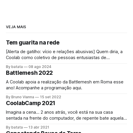
VEJA MAIS
Tem guarita na rede
[Alerta de gatilho: vício e relações abusivas] Quem diria, a
Coolab como coletivo de pessoas entusiastas de
"internet", impulsionada pelas redes comunitárias,
By batata
08 ago 2024
conectando pessoas através dessa rede mundial foi
Battlemesh 2022
convidada a bloquear a internet! O acesso à internet é um
direito universal[1] assim como o direito a
A Coolab apoia a realização da Battlemesh em Roma esse
ano! Acompanhe a programação aqui.
By Bruno Vianna
15 set 2022
CoolabCamp 2021
Imagina a cena… 2 anos atrás, você está na sua casa
sentada na frente do computador, de repente bate aquela
fome, se levanta e vai até a cozinha, abre a geladeira e
By batata
13 abr 2021
justo agora acabou a margarina. Como comer o pãozinho