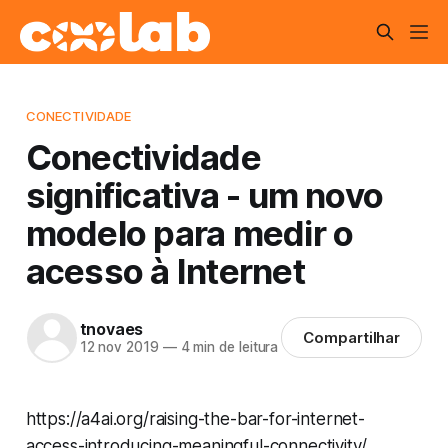
CONECTIVIDADE
Conectividade
significativa - um novo
modelo para medir o
acesso à Internet
tnovaes
Compartilhar
12 nov 2019
—
4 min de leitura
https://a4ai.org/raising-the-bar-for-internet-
access-introducing-meaningful-connectivity/