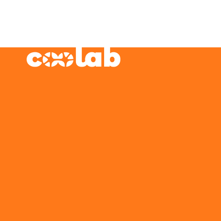
Concurso. Inscrições até o dia 27 de
setembro no seguinte formulário: *
Formulário de Inscrição de Vídeo
Curtíssimo - CooLab Dúvidas:
videos.coolab@