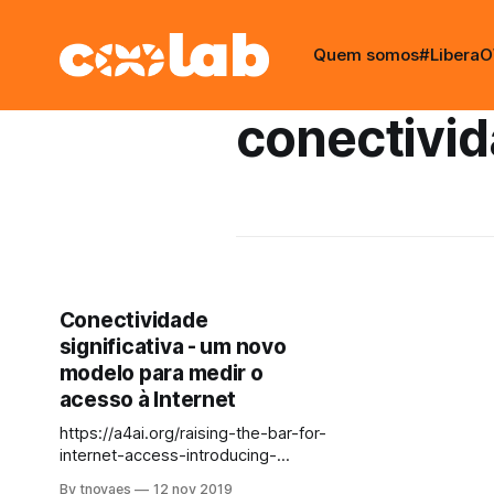
Quem somos
#LiberaO
conectivi
Conectividade
significativa - um novo
modelo para medir o
acesso à Internet
https://a4ai.org/raising-the-bar-for-
internet-access-introducing-
meaningful-connectivity/
By tnovaes
12 nov 2019