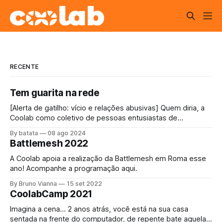
RECENTE
Tem guarita na rede
[Alerta de gatilho: vício e relações abusivas] Quem diria, a
Coolab como coletivo de pessoas entusiastas de
"internet", impulsionada pelas redes comunitárias,
By batata
08 ago 2024
conectando pessoas através dessa rede mundial foi
Battlemesh 2022
convidada a bloquear a internet! O acesso à internet é um
direito universal[1] assim como o direito a
A Coolab apoia a realização da Battlemesh em Roma esse
ano! Acompanhe a programação aqui.
By Bruno Vianna
15 set 2022
CoolabCamp 2021
Imagina a cena… 2 anos atrás, você está na sua casa
sentada na frente do computador, de repente bate aquela