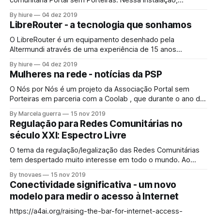
comunitária Portal sem Porteiras. Nessa instalação,
optamos por configurar tanto os rádios que operam na
By hiure
04 dez 2019
faixa de 5Ghz somente em modo mesh, e o rádio na faixa
LibreRouter - a tecnologia que sonhamos
2.4ghz tanto em modo mesh quanto em modo cliente.
Como essa é uma rede
O LibreRouter é um equipamento desenhado pela
Altermundi através de uma experiência de 15 anos
vivenciada na realidade das redes comunitárias através do
By hiure
04 dez 2019
libremesh. LibreRouter é uma das peças do ecossistema
Mulheres na rede - notícias da PSP
de Redes Comunitária e é fundamental como exemplo de
que nossas comunidades juntas podem desenvolver a
O Nós por Nós é um projeto da Associação Portal sem
tecnologia que sonhamos.
Porteiras em parceria com a Coolab , que durante o ano de
2019 teve o apoio da APC (apc.org) para desenvolver um
By Marcela guerra
15 nov 2019
conjunto de iniciativas para estimular a participação de
Regulação para Redes Comunitárias no
mulheres nas redes comunitárias. O projeto , entre outras
século XXI: Espectro Livre
atividades
O tema da regulação/legalização das Redes Comunitárias
tem despertado muito interesse em todo o mundo. Ao
mesmo tempo em que, em alguns países, avança o
By tnovaes
15 nov 2019
reconhecimento sobre a importâncias das Redes
Conectividade significativa - um novo
Comunitárias como um ator relevante para a ampliação do
modelo para medir o acesso à Internet
acesso à Internet em áreas rurais e de difícil
https://a4ai.org/raising-the-bar-for-internet-access-