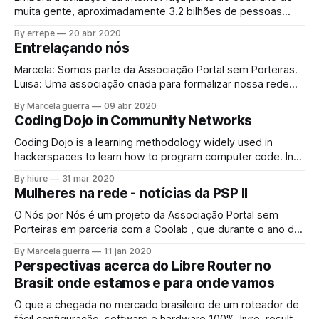
muita gente, aproximadamente 3.2 bilhões de pessoas
ainda estão desconectadas Como informação e a liberdade
By errepe
20 abr 2020
de expressão constituem os principais pilares das
Entrelaçando nós
democracias e atualmente ambas dependem da
comunicação através da rede, a ONU declarou o acesso a
Marcela: Somos parte da Associação Portal sem Porteiras.
Internet
Luisa: Uma associação criada para formalizar nossa rede
comunitária de internet. L: Hoje, a infraestrutura da nossa
By Marcela guerra
09 abr 2020
rede comunitária é composta de 12 nós e rádios
Coding Dojo in Community Networks
omnidirecionais e setoriais que se conectam em uma
mesh. Esses pontos foram programados para comunicar-
Coding Dojo is a learning methodology widely used in
se entre
hackerspaces to learn how to program computer code. In
this dynamic, all people build the solution together,
By hiure
31 mar 2020
alternating the reflective position of the audience (which
Mulheres na rede - notícias da PSP II
predominantly occupies the listening position) with the
more active positions of pilot (who is doing) and
O Nós por Nós é um projeto da Associação Portal sem
Porteiras em parceria com a Coolab , que durante o ano de
2019 teve o apoio da APC (apc.org) para desenvolver um
By Marcela guerra
11 jan 2020
conjunto de iniciativas para estimular a participação de
Perspectivas acerca do Libre Router no
mulheres nas redes comunitárias. O projeto , entre outras
Brasil: onde estamos e para onde vamos
atividades
O que a chegada no mercado brasileiro de um roteador de