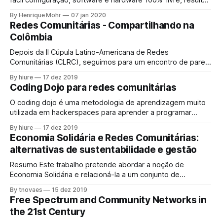
fácil configuração, software e hardware 100% livre, resulta
na criação de novas redes comunitárias? Durante as
By Henrique Mohr
07 jan 2020
instalações que a Coolab realiza, ensinamos as pessoas a
Redes Comunitárias - Compartilhando na
libertarem seus roteadores. Ensinamos a instalar o
Colômbia
LibreMesh, visto que este facilita várias etapas
Depois da II Cúpula Latino-Americana de Redes
Comunitárias (CLRC), seguimos para um encontro de pares
e com outras redes comunitárias, os nossos anfitriões
By hiure
17 dez 2019
foram os integrantes da organização Colnodo, que contribui
Coding Dojo para redes comunitárias
na construção de diversas redes comunitárias pela
Colômbia. Compartilhamos da vivência e troca de
O coding dojo é uma metodologia de aprendizagem muito
conhecimento entre os representantes das
utilizada em hackerspaces para aprender a programar
códigos computacionais. Nessa dinâmica, todas as
By hiure
17 dez 2019
pessoas constroem juntas a solução, alternando a posição
Economia Solidária e Redes Comunitárias:
reflexiva da plateia (que predominantemente ocupa a
alternativas de sustentabilidade e gestão
posição da escuta) com as posições mais ativas de piloto
(quem está fazendo)
Resumo Este trabalho pretende abordar a noção de
Economia Solidária e relacioná-la a um conjunto de
atividades e formas de articulação potencial a serem
By tnovaes
15 dez 2019
desenvolvidas pelas Redes Comunitárias no Brasil. Trata-se
Free Spectrum and Community Networks in
de tentar definir o que seja Economia Solidária, a partir de
the 21st Century
seu uso histórico, ao mesmo tempo em que