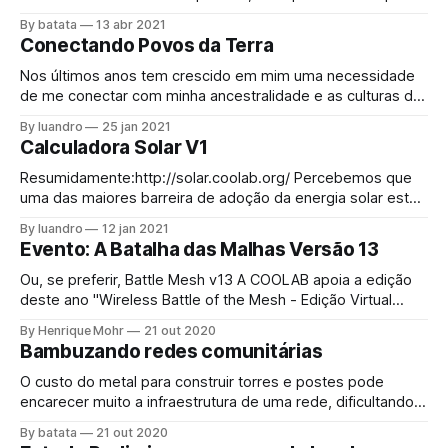
fome, se levanta e vai até a cozinha, abre a geladeira e
By batata
13 abr 2021
justo agora acabou a margarina. Como comer o pãozinho
Conectando Povos da Terra
da tarde assim? Bem, não tem escapatória, decide sair,
Nos últimos anos tem crescido em mim uma necessidade
de me conectar com minha ancestralidade e as culturas da
Terra, para ajudar de qualquer maneira que eu possa com
By luandro
25 jan 2021
as suas resistencias e aprender a arte do #buenvivir. O
Calculadora Solar V1
projeto do último ano, Kayapo Mesh, se perdeu na
burocracia até
Resumidamente:http://solar.coolab.org/ Percebemos que
uma das maiores barreira de adoção da energia solar está
na dificuldade de acesso ao conhecimento a respeito de
By luandro
12 jan 2021
quais equipamentos são necessários para esses sistemas
Evento: A Batalha das Malhas Versão 13
e como dimensiona-los. Por isso com apoio da APC
desenvolvemos um aplicativo web que busca ajudar da
Ou, se preferir, Battle Mesh v13 A COOLAB apoia a edição
deste ano "Wireless Battle of the Mesh - Edição Virtual
Global" O foco do evento é trazer virtualmente pessoas de
By Henrique Mohr
21 out 2020
várias partes do mundo que estão interessadas em redes
Bambuzando redes comunitárias
comunitárias, incluindo tecnologias em malha sem fio,
infraestrutura
O custo do metal para construir torres e postes pode
encarecer muito a infraestrutura de uma rede, dificultando
sua implantação. Nestes casos, o que fazer? Sentar e
By batata
21 out 2020
chorar? Deixe o chororô de lado e vem junto nessa live