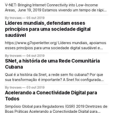
Unidos, Reino Unido e Austrália pedindo
V-NET: Bringing Internet Connectivity into Low-Income
Areas, June 19, 2019 Estamos vivendo um tempo de rápido
avanço tecnológico globalmente. E experimentando uma
By tnovaes
05 out 2019
crescente importância do acesso à Internet em nossa vida
Líderes mundiais, defendam esses
cotidiana. Em países como a África do Sul, muitas
princípios para uma sociedade digital
comunidades e pessoas mais pobres simplesmente não
saudável
têm acesso a
https://www.g7openletter.org/ Líderes mundiais, apoiamos
esses princípios para uma sociedade digital saudável e
pedimos que você faça o mesmo. Pedimos que você
By tnovaes
04 out 2019
proteja e promova uma criptografia forte, que é a base para
SNet, a história de uma Rede Comunitária
nossas economias digitais, sociedades digitais e vidas
Cubana
interdependentes. Medidas que comprometem a
criptografia enfraquecem a
Qual é a história da Snet, a rede sem fio cubana? Por que
sua transformação é importante? A Snet foi configurada
como uma rede comunitária em Cuba. Tudo começou com
By tnovaes
03 out 2019
o desejo dos cubanos de participar de jogos online. Em
Acelerando a Conectividade Digital para
2019, essa rede passou por uma grande mudança. Jogar
Todos
online,
Simpósio Global para Reguladores (GSR) 2019 Diretrizes de
Boas Práticas Acelerando a Conectividade Digital para