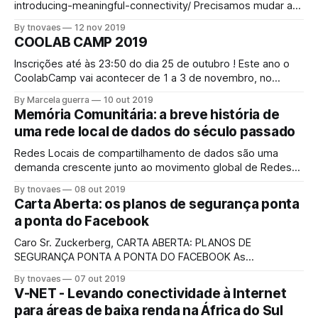
introducing-meaningful-connectivity/ Precisamos mudar a
forma como medimos o acesso O acesso à Internet é
By tnovaes
12 nov 2019
uma necessidade na economia digital de hoje. A ONU
COOLAB CAMP 2019
chamou isso de direito humano. Para ajudar a tornar esse
direito uma realidade para todos, os Objetivos de
Inscrições até às 23:50 do dia 25 de outubro ! Este ano o
Desenvolvimento Sustentável (ODS) da ONU incluem
CoolabCamp vai acontecer de 1 a 3 de novembro, no
Instituto Pandavas, em Monteiro Lobato (SP). O Coolab
By Marcela guerra
10 out 2019
Camp é uma imersão para troca horizontal de
Memória Comunitária: a breve história de
conhecimentos sobre redes comunitárias, tratando de
uma rede local de dados do século passado
temas como ativação comunitária, tecnologias
Redes Locais de compartilhamento de dados são uma
demanda crescente junto ao movimento global de Redes
Comunitárias. Largamente conhecidas como LAN (local
By tnovaes
08 out 2019
area network), as redes locais das quais trataremos se
Carta Aberta: os planos de segurança ponta
valem especialmente dos dispositivos móveis para se
a ponta do Facebook
comunicarem - ao invés dos computadores de mesa
bastante utilizados para jogos
Caro Sr. Zuckerberg, CARTA ABERTA: PLANOS DE
SEGURANÇA PONTA A PONTA DO FACEBOOK As
organizações abaixo escrevem hoje para encorajá-lo, em
By tnovaes
07 out 2019
termos inequívocos, a continuar aumentando a segurança
V-NET - Levando conectividade à Internet
de ponta a ponta nos serviços de mensagens do
para áreas de baixa renda na África do Sul
Facebook. Vimos solicitações dos governos dos Estados