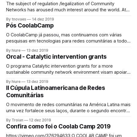
The subject of regulation /legalization of Community
Networks has aroused much interest around the world. At
the same time, in some countries, the recognition of the
By tnovaes
14 dez 2019
importance of Community Networks as a relevant actor for
Pós CoolabCamp
broadening Internet access in rural and hard-to-reach (or
low economic interest) areas is advancing, in
O CoolabCamp já passou, mas continuamos com várias
pesquisas em tecnologias para redes comunitárias a todo
vapor, confira nesse vídeo.
By hiure
13 dez 2019
Orcal - Catalytic intervention grants
O programa Catalytic intervention grants for a more
sustainable community network environment visam apoiar
um ambiente de rede comunitária mais sustentável. Para
By hiure
13 dez 2019
criar um tal ambiente, o programa tem como objetivo
II Cúpula Latinoamericana de Redes
explorar formas de ultrapassar o isolamento das redes
Comunitárias
comunitárias locais, melhorar o seu acesso ao espetro,
promover ativamente a
O movimento de redes comunitárias na América Latina mais
uma vez fortalece seus laços, durante o segundo encontro
da Cúpula Latino Americana de Redes Comunitárias que
By Troian
12 dez 2019
ocorreu na Colômbia em setembro deste ano. O encontro
Confira como foi o Coolab Camp 2019
com o objetivo de estreitar relações, fortalecer laços e
buscar soluções comuns entre integrantes de
https://vimeo.com/376294633 O COOLAB CAMP foi um