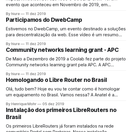
evento que aconteceu em Novembro de 2019, em
Monteiro Lobato, São Paulo. Esse evento foi organizado
By hiure
11 dez 2019
como parte do projeto Community Network Learning Grants
Participamos do DwebCamp
da APC. O formato é resultado da experiência que tivemos
ao longo do ano com as mais
Estivemos no DwebCamp, um evento destinado a soluções
para descentralização da web. Esse vídeo é um resumo
feito por Hiure Queiroz, um dos representantes da Coolab
By hiure
11 dez 2019
no Projeto Community Network Learning Grant .
Community networks learning grant - APC
De Maio a Dezembro de 2019 a Coolab fez parte do projeto
Community networks learning grant pela APC. A APC
(Associação para o Progresso da Comunicação) é uma
By hiure
11 dez 2019
associação de ativistas comprometidos que querem usar a
Homologando o Libre Router no Brasil
internet para fazer do mundo um lugar melhor. O trabalho
está em ajudar as
Olá, tudo bem? Hoje eu vou te contar como é homologar
um equipamento no Brasil. Vamos nessa? A Anatel é a
Agência Reguladora de Telecomunicações no país, que
By Henrique Mohr
05 dez 2019
define quais características os equipamentos devem ter
Instalação dos primeiros LibreRouters no
para operar. Para que ela se certifique disso, existem os
Brasil
Organismos de Certificação Designados (OCD)
Os primeiros LibreRouters já foram instalados na rede