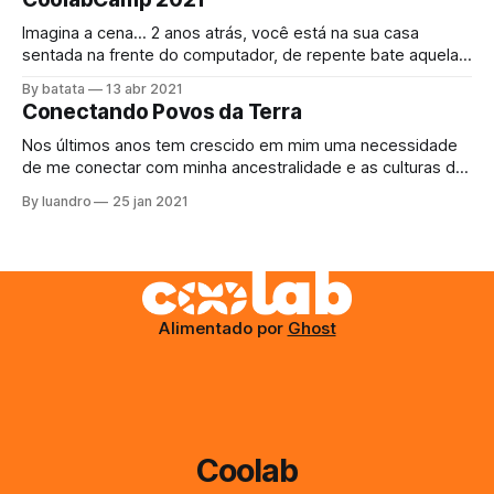
Imagina a cena… 2 anos atrás, você está na sua casa
sentada na frente do computador, de repente bate aquela
fome, se levanta e vai até a cozinha, abre a geladeira e
By batata
13 abr 2021
justo agora acabou a margarina. Como comer o pãozinho
Conectando Povos da Terra
da tarde assim? Bem, não tem escapatória, decide sair,
Nos últimos anos tem crescido em mim uma necessidade
de me conectar com minha ancestralidade e as culturas da
Terra, para ajudar de qualquer maneira que eu possa com
By luandro
25 jan 2021
as suas resistencias e aprender a arte do #buenvivir. O
projeto do último ano, Kayapo Mesh, se perdeu na
burocracia até
Alimentado por
Ghost
Coolab