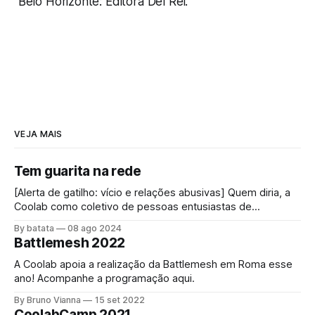
Belo Horizonte: Editora Del Rei.
VEJA MAIS
Tem guarita na rede
[Alerta de gatilho: vício e relações abusivas] Quem diria, a
Coolab como coletivo de pessoas entusiastas de
"internet", impulsionada pelas redes comunitárias,
By batata
08 ago 2024
conectando pessoas através dessa rede mundial foi
Battlemesh 2022
convidada a bloquear a internet! O acesso à internet é um
direito universal[1] assim como o direito a
A Coolab apoia a realização da Battlemesh em Roma esse
ano! Acompanhe a programação aqui.
By Bruno Vianna
15 set 2022
CoolabCamp 2021