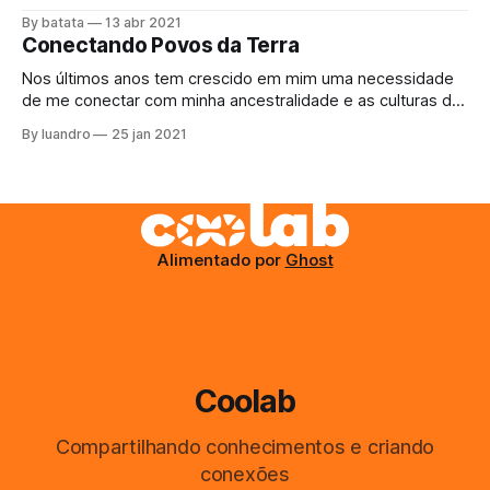
fome, se levanta e vai até a cozinha, abre a geladeira e
By batata
13 abr 2021
justo agora acabou a margarina. Como comer o pãozinho
Conectando Povos da Terra
da tarde assim? Bem, não tem escapatória, decide sair,
Nos últimos anos tem crescido em mim uma necessidade
de me conectar com minha ancestralidade e as culturas da
Terra, para ajudar de qualquer maneira que eu possa com
By luandro
25 jan 2021
as suas resistencias e aprender a arte do #buenvivir. O
projeto do último ano, Kayapo Mesh, se perdeu na
burocracia até
Alimentado por
Ghost
Coolab
Compartilhando conhecimentos e criando
conexões