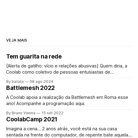
VEJA MAIS
Tem guarita na rede
[Alerta de gatilho: vício e relações abusivas] Quem diria, a
Coolab como coletivo de pessoas entusiastas de
"internet", impulsionada pelas redes comunitárias,
By batata
08 ago 2024
conectando pessoas através dessa rede mundial foi
Battlemesh 2022
convidada a bloquear a internet! O acesso à internet é um
direito universal[1] assim como o direito a
A Coolab apoia a realização da Battlemesh em Roma esse
ano! Acompanhe a programação aqui.
By Bruno Vianna
15 set 2022
CoolabCamp 2021
Imagina a cena… 2 anos atrás, você está na sua casa
sentada na frente do computador, de repente bate aquela