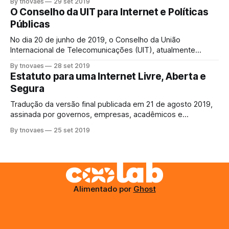
By tnovaes
29 set 2019
Desenvolvimento Sustentável (ODS) da ONU em nossas
O Conselho da UIT para Internet e Políticas
sociedades até 2030, precisamos estar abertos a novas
Públicas
ferramentas e soluções regulatórias e agir agora. A
conectividade digital pode
No dia 20 de junho de 2019, o Conselho da União
Internacional de Telecomunicações (UIT), atualmente
presidido pelo egípsio Dr. Elsayed Azzouz, decidiu que
By tnovaes
28 set 2019
“uma sessão adicional do Conselho será realizada em
Estatuto para uma Internet Livre, Aberta e
Genebra, durante um dia útil, na sexta-feira, 27 de
Segura
setembro de 2019, para discutir o relatório sobre os
Tradução da versão final publicada em 21 de agosto 2019,
assinada por governos, empresas, acadêmicos e
representantes da sociedade civil como parte dos
By tnovaes
25 set 2019
trabalhos de desenvolvimento de políticas de acesso à
banda larga no continente europeu. CHARTER FOR A FREE,
OPEN AND SAFE INTERNET A Internet, um dos
desenvolvimentos tecnológicos
Alimentado por
Ghost