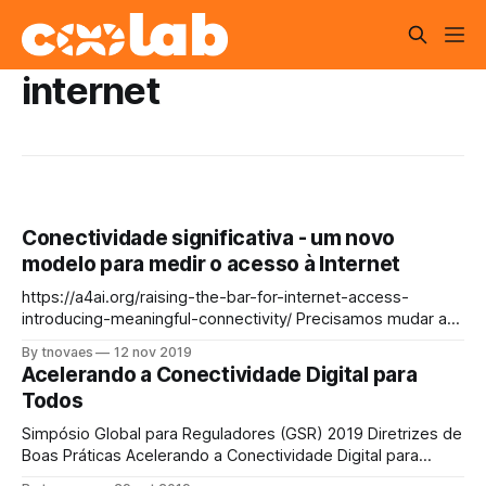
internet
Conectividade significativa - um novo
modelo para medir o acesso à Internet
https://a4ai.org/raising-the-bar-for-internet-access-
introducing-meaningful-connectivity/ Precisamos mudar a
forma como medimos o acesso O acesso à Internet é
By tnovaes
12 nov 2019
uma necessidade na economia digital de hoje. A ONU
Acelerando a Conectividade Digital para
chamou isso de direito humano. Para ajudar a tornar esse
Todos
direito uma realidade para todos, os Objetivos de
Desenvolvimento Sustentável (ODS) da ONU incluem
Simpósio Global para Reguladores (GSR) 2019 Diretrizes de
Boas Práticas Acelerando a Conectividade Digital para
Todos Se estamos prontos para atingir os Objetivos de